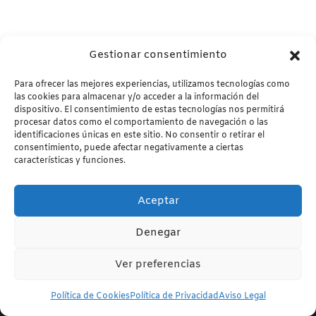
Gestionar consentimiento
Para ofrecer las mejores experiencias, utilizamos tecnologías como
las cookies para almacenar y/o acceder a la información del
dispositivo. El consentimiento de estas tecnologías nos permitirá
Reparación de tuberías sin obra
procesar datos como el comportamiento de navegación o las
identificaciones únicas en este sitio. No consentir o retirar el
Reparamos tramos dañados sin abrir zanjas cuando el
consentimiento, puede afectar negativamente a ciertas
características y funciones.
estado de la instalación permite aplicar una solución sin
obra.
Aceptar
Utilizamos cookies para ofrecerte la mejor experiencia en
Saber más
Denegar
nuestra web.
Puedes aprender más sobre qué cookies utilizamos o
Ver preferencias
desactivarlas en los
ajustes
.
Contáctanos
Aceptar
Rechazar
Ajustes
Política de Cookies
Política de Privacidad
Aviso Legal