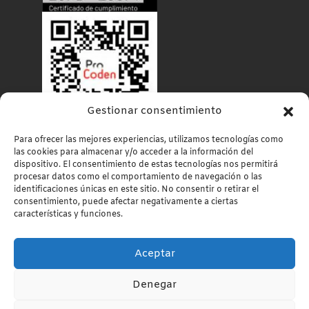
Gestionar consentimiento
Para ofrecer las mejores experiencias, utilizamos tecnologías como
las cookies para almacenar y/o acceder a la información del
dispositivo. El consentimiento de estas tecnologías nos permitirá
procesar datos como el comportamiento de navegación o las
identificaciones únicas en este sitio. No consentir o retirar el
consentimiento, puede afectar negativamente a ciertas
características y funciones.
Política de Privacidad
Aviso Legal
Política de Cookies
Aceptar
Utilizamos cookies para ofrecerte la mejor experiencia en
Denegar
nuestra web.
Puedes aprender más sobre qué cookies utilizamos o